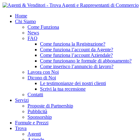
Home
Chi Siamo
Come Funziona
News
FAQ
Come funziona la Registrazione?
Come funziona l’account da Agente?
Come funziona l’account Aziendale?
Come funzionano le formule di abbonamento?
Come inserisco l’annuncio di lavoro?
Lavora con Noi
Dicono di Noi
Le testimonianze dei nostri clienti
Scrivi la tua recensione
Contatti
Servizi
Proposte di Partnership
Pubblicità
Sponsorship
Formule e Prezzi
Trova
Agenti
Aziende