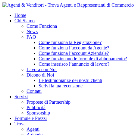
Home
Chi Siamo
Come Funziona
News
FAQ
Come funziona la Registrazione?
Come funziona l’account da Agente?
Come funziona l’account Aziendale?
Come funzionano le formule di abbonamento?
Come inserisco l’annuncio di lavoro?
Lavora con Noi
Dicono di Noi
Le testimonianze dei nostri clienti
Scrivi la tua recensione
Contatti
Servizi
Proposte di Partnership
Pubblicità
Sponsorship
Formule e Prezzi
Trova
Agenti
Aziende