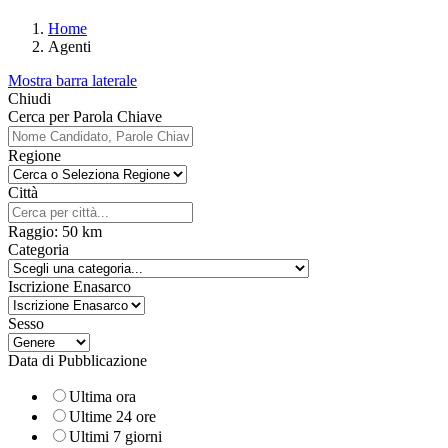
Home
Agenti
Mostra barra laterale
Chiudi
Cerca per Parola Chiave
Regione
Città
Raggio:
50
km
Categoria
Iscrizione Enasarco
Sesso
Data di Pubblicazione
Ultima ora
Ultime 24 ore
Ultimi 7 giorni