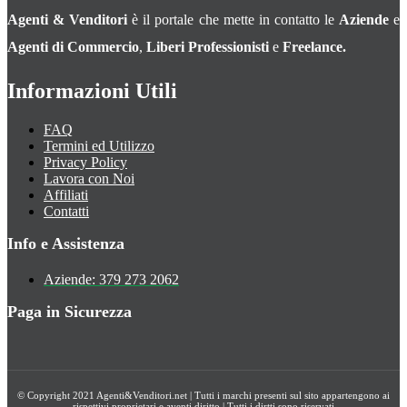
Agenti & Venditori
è il portale che mette in contatto le
Aziende
e
Agenti di Commercio
,
Liberi Professionisti
e
Freelance.
Informazioni Utili
FAQ
Termini ed Utilizzo
Privacy Policy
Lavora con Noi
Affiliati
Contatti
Info e Assistenza
Aziende: 379 273 2062
Paga in Sicurezza
© Copyright 2021 Agenti&Venditori.net | Tutti i marchi presenti sul sito appartengono ai
rispettivi proprietari e aventi diritto | Tutti i dirtti sono riservati