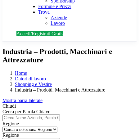
Sponsorship
Formule e Prezzi
Trova
Aziende
Lavoro
Accedi/Registrati Gratis
Industria – Prodotti, Macchinari e
Attrezzature
Home
Datori di lavoro
Shopping e Vestire
Industria – Prodotti, Macchinari e Attrezzature
Mostra barra laterale
Chiudi
Cerca per Parola Chiave
Regione
Regione