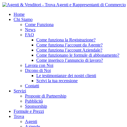
Home
Chi Siamo
Come Funziona
News
FAQ
Come funziona la Registrazione?
Come funziona l’account da Agente?
Come funziona l’account Aziendale?
Come funzionano le formule di abbonamento?
Come inserisco l’annuncio di lavoro?
Lavora con Noi
Dicono di Noi
Le testimonianze dei nostri clienti
Scrivi la tua recensione
Contatti
Servizi
Proposte di Partnership
Pubblicità
Sponsorship
Formule e Prezzi
Trova
Agenti
Aziende