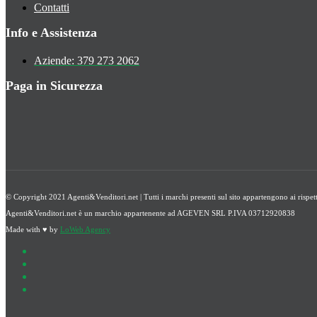
Contatti
Info e Assistenza
Aziende: 379 273 2062
Paga in Sicurezza
© Copyright 2021 Agenti&Venditori.net | Tutti i marchi presenti sul sito appartengono ai rispettivi 
Agenti&Venditori.net è un marchio appartenente ad AGEVEN SRL P.IVA 03712920838
Made with ♥ by
LoWeb Agency