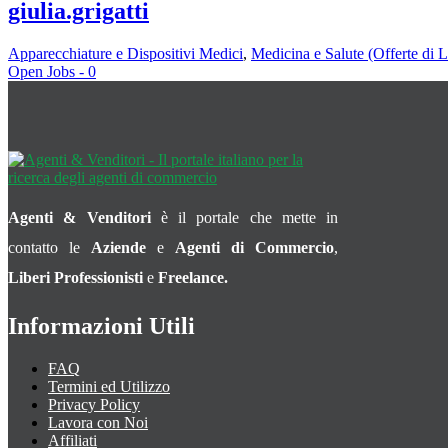
giulia.grigatti
Apparecchiature e Dispositivi Medici
,
Medicina e Salute (Offerte di 
Open Jobs -
0
Agenti & Venditori
è il portale che mette in
contatto le
Aziende
e
Agenti di Commercio
,
Liberi Professionisti
e
Freelance.
Informazioni Utili
FAQ
Termini ed Utilizzo
Privacy Policy
Lavora con Noi
Affiliati